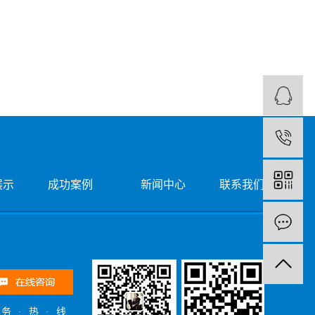
1
展示
成功案例
新闻中心
联系我们
·务·热·线